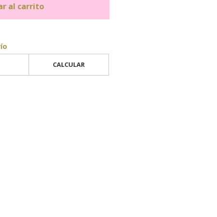
r al carrito
vío
CALCULAR