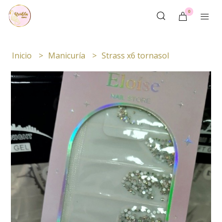
0
Inicio
Manicuría
Strass x6 tornasol