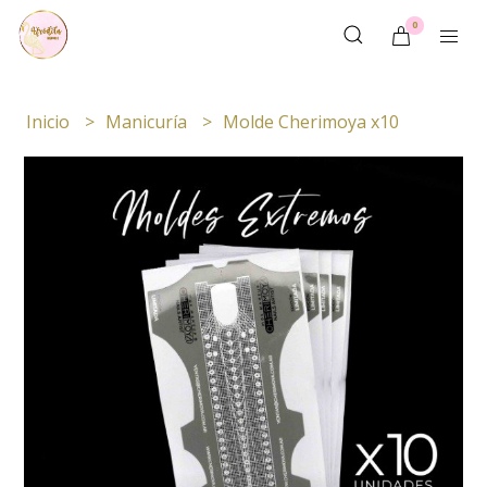
0
Inicio
Manicuría
Molde Cherimoya x10