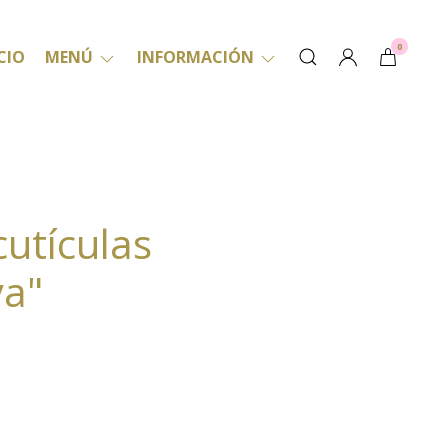
0
CIO
MENÚ
INFORMACIÓN
cutículas
ya"