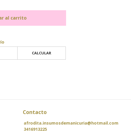
r al carrito
vío
CALCULAR
Contacto
afrodita.insumosdemanicuria@hotmail.com
3416913225