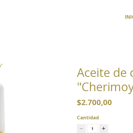
INI
a"
Aceite de 
"Cherimo
$2.700,00
Cantidad
1